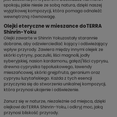
spokoju, jakie niesie ze sobą natura, dzięki naszej
wyjątkowej kompozycji, która pomaga odnaleźć
wewnętrzną równowagę.
Olejki eteryczne w mieszance doTERRA
Shinrin-Yoku
Olejki zawarte w Shinrin Yokuzostały starannie
dobrane, aby odzwierciedlać kojący i odświeżający
wpływ przyrody. Zawiera między innymi olejek ze
skórki cytryny, paczulki, liści magnolii, jodły
syberyjskiej, nasion kardamonu, gałęzi/liści cyprysu,
drewna cyprysika tępołuskowego, lawendy
mieszańcowej, skórki grejpfruta, geranium oraz
cyprysu luzytańskiego. Każda z tych esencji
przyczynia się do stworzenia unikalnej kompozycji,
która przynosi ukojenie i odświeżenie.
Zanurz się w naturze, niezależnie od miejsca, dzięki
olejkowi doTERRA Shinrin-Yoku, i odkryj moc, jaką
przynosi bliskość przyrody.