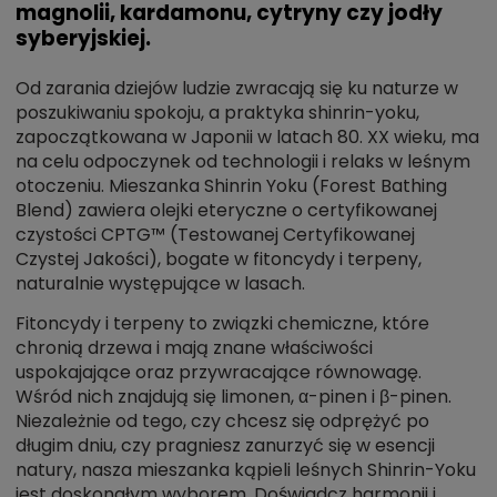
magnolii, kardamonu, cytryny czy jodły
syberyjskiej.
Od zarania dziejów ludzie zwracają się ku naturze w
poszukiwaniu spokoju, a praktyka shinrin-yoku,
zapoczątkowana w Japonii w latach 80. XX wieku, ma
na celu odpoczynek od technologii i relaks w leśnym
otoczeniu. Mieszanka Shinrin Yoku (Forest Bathing
Blend) zawiera olejki eteryczne o certyfikowanej
czystości CPTG™ (Testowanej Certyfikowanej
Czystej Jakości), bogate w fitoncydy i terpeny,
naturalnie występujące w lasach.
Fitoncydy i terpeny to związki chemiczne, które
chronią drzewa i mają znane właściwości
uspokajające oraz przywracające równowagę.
Wśród nich znajdują się limonen, α-pinen i β-pinen.
Niezależnie od tego, czy chcesz się odprężyć po
długim dniu, czy pragniesz zanurzyć się w esencji
natury, nasza mieszanka kąpieli leśnych Shinrin-Yoku
jest doskonałym wyborem. Doświadcz harmonii i