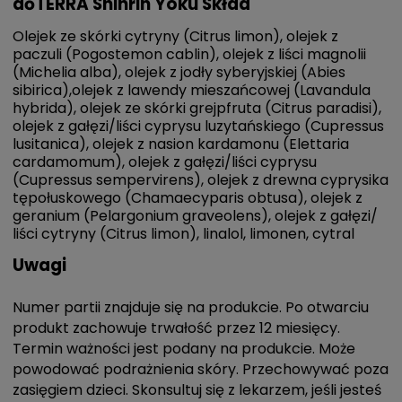
dōTERRA Shinrin Yoku Skład
Olejek ze skórki cytryny (Citrus limon), olejek z
paczuli (Pogostemon cablin), olejek z liści magnolii
(Michelia alba), olejek z jodły syberyjskiej (Abies
sibirica),olejek z lawendy mieszańcowej (Lavandula
hybrida), olejek ze skórki grejpfruta (Citrus paradisi),
olejek z gałęzi/liści cyprysu luzytańskiego (Cupressus
lusitanica), olejek z nasion kardamonu (Elettaria
cardamomum), olejek z gałęzi/liści cyprysu
(Cupressus sempervirens), olejek z drewna cyprysika
tępołuskowego (Chamaecyparis obtusa), olejek z
geranium (Pelargonium graveolens), olejek z gałęzi/
liści cytryny (Citrus limon), linalol, limonen, cytral
Uwagi
Numer partii znajduje się na produkcie. Po otwarciu
produkt zachowuje trwałość przez 12 miesięcy.
Termin ważności jest podany na produkcie. Może
powodować podrażnienia skóry. Przechowywać poza
zasięgiem dzieci. Skonsultuj się z lekarzem, jeśli jesteś