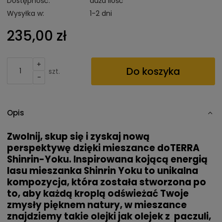
Dostępność:
duża ilość
Wysyłka w:
1-2 dni
235,00 zł
+
Do koszyka
szt.
-
Opis
Zwolnij, skup się i zyskaj nową
perspektywę dzięki mieszance doTERRA
Shinrin-Yoku. Inspirowana kojącą energią
lasu mieszanka Shinrin Yoku to unikalna
kompozycja, która została stworzona po
to, aby każdą kroplą odświeżać Twoje
zmysły pięknem natury, w mieszance
znajdziemy takie olejki jak olejek z paczuli,